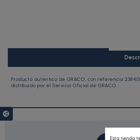
Descr
Producto auténtico de GRACO, con referencia 238401
distribuido por el Servicio Oficial de GRACO.
group_work
Esta tienda t