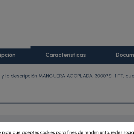
ipción
Características
Docum
 y la descripción MANGUERA ACOPLADA, 3000PSI, 1 FT, qu
e pide que aceptes cookies para fines de rendimiento, redes socia