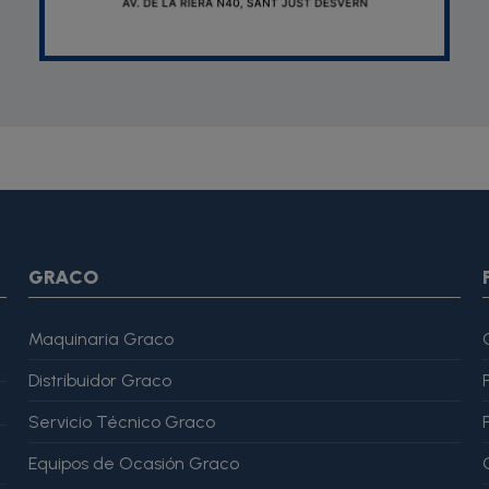
SON *} {assign var="imagesJson" value=""} {foreach from=$pr
var="imagesJson" value=$imagesJson|cat:$image.url}{assign v
magesJson" value=$imagesJson|cat:$image.url}{assign var="ima
me": "Alfonso Martínez" }, "reviewRating": { "@type": "Rating", "
GRACO
Maquinaria Graco
Distribuidor Graco
Servicio Técnico Graco
Equipos de Ocasión Graco