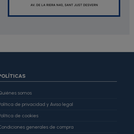
oduct.images item=image} {if $smarty.foreach.image.first}
ar="imagesJson" value=$imagesJson|cat:'"'} {else} {assign
gesJson" value=$imagesJson|cat:'"'} {/if} {/foreach}
ratingValue": 4, "bestRating": 5 }, "reviewBody": "Este producto
POLÍTICAS
Quiénes somos
Política de privacidad y Aviso legal
Política de cookies
Condiciones generales de compra