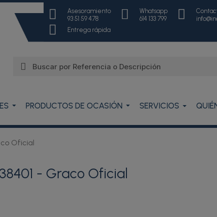
Asesoramiento
Whatsapp
Contac
93 51 59 478
614 133 799
info@i
Entrega rápida
ES
PRODUCTOS DE OCASIÓN
SERVICIOS
QUIÉ
co Oficial
8401 - Graco Oficial