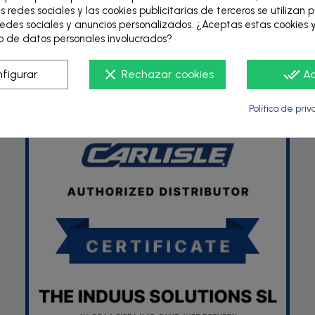
s redes sociales y las cookies publicitarias de terceros se utilizan 
edes sociales y anuncios personalizados. ¿Aceptas estas cookies y
 de datos personales involucrados?
P
clear
done_all
figurar
Rechazar cookies
A
Política de pri