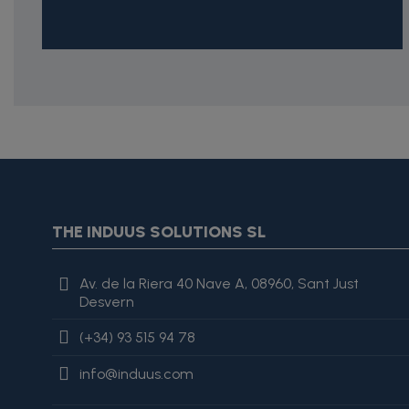
{* Construimos la lista de imágenes como un string válido J
{assign var="imagesJson" value=$imagesJson|cat:'"'}{assign 
var="imagesJson" value=$imagesJson|cat:', "'}{assign var="i
"review": { "@type": "Review", "author": { "@type": "Person", "na
THE INDUUS SOLUTIONS SL
es excelente, lo recomiendo totalmente." }
Av. de la Riera 40 Nave A, 08960, Sant Just
Desvern
(+34) 93 515 94 78
info@induus.com