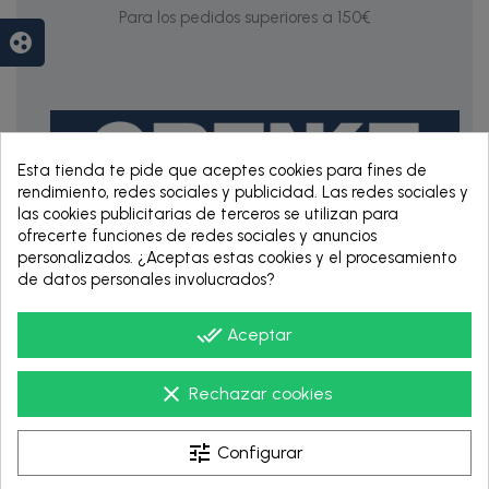
Para los pedidos superiores a 150€
group_work
Esta tienda te pide que aceptes cookies para fines de
rendimiento, redes sociales y publicidad. Las redes sociales y
las cookies publicitarias de terceros se utilizan para
ofrecerte funciones de redes sociales y anuncios
personalizados. ¿Aceptas estas cookies y el procesamiento
RENTING DE 12
de datos personales involucrados?
HASTA 60 MESES
done_all
Aceptar
clear
Rechazar cookies
tune
Configurar