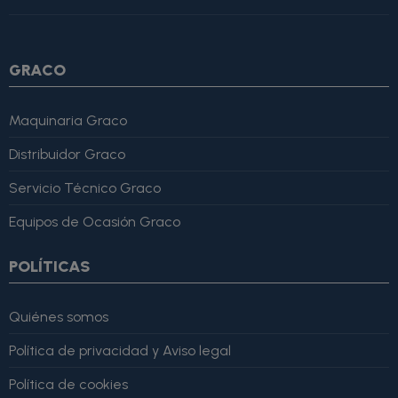
4, "bestRating": 5 }, "reviewBody": "Este producto es excelente,
lo recomiendo totalmente." }
GRACO
Maquinaria Graco
Distribuidor Graco
Servicio Técnico Graco
Equipos de Ocasión Graco
POLÍTICAS
Quiénes somos
Política de privacidad y Aviso legal
Política de cookies