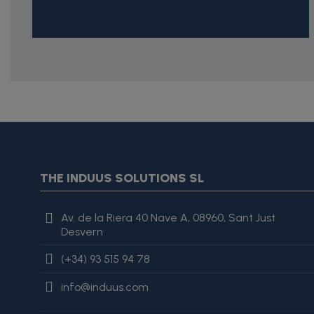
{* Construimos la lista de imágenes como un string válido J
{assign var="imagesJson" value=$imagesJson|cat:'"'}{assign 
var="imagesJson" value=$imagesJson|cat:', "'}{assign var="i
"review": { "@type": "Review", "author": { "@type": "Person", "na
THE INDUUS SOLUTIONS SL
es excelente, lo recomiendo totalmente." }
Av. de la Riera 40 Nave A, 08960, Sant Just
Desvern
(+34) 93 515 94 78
info@induus.com