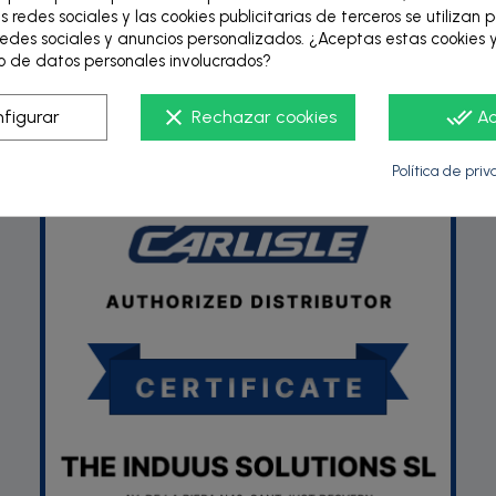
s redes sociales y las cookies publicitarias de terceros se utilizan 
edes sociales y anuncios personalizados. ¿Aceptas estas cookies y
 de datos personales involucrados?
P
clear
done_all
figurar
Rechazar cookies
A
Política de pri