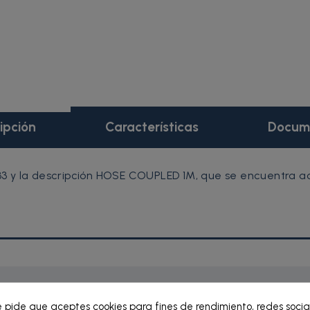
ipción
Características
Docum
 y la descripción HOSE COUPLED 1M, que se encuentra act
e pide que aceptes cookies para fines de rendimiento, redes socia