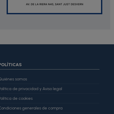
oduct.images item=image} {if $smarty.foreach.image.first}
ar="imagesJson" value=$imagesJson|cat:'"'} {else} {assign
gesJson" value=$imagesJson|cat:'"'} {/if} {/foreach}
ratingValue": 4, "bestRating": 5 }, "reviewBody": "Este producto
POLÍTICAS
Quiénes somos
Política de privacidad y Aviso legal
Política de cookies
Condiciones generales de compra