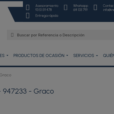
Asesoramiento
Whatsapp
Contac
93 51 59 478
614 133 799
info@i
Entrega rápida
ES
PRODUCTOS DE OCASIÓN
SERVICIOS
QUIÉ
 Graco
 947233 - Graco