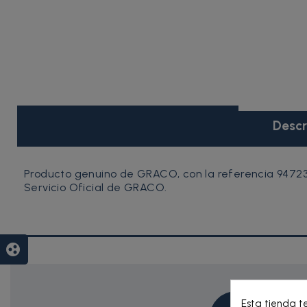
Descr
Producto genuino de GRACO, con la referencia 947233
Servicio Oficial de GRACO.
group_work
Esta tienda t