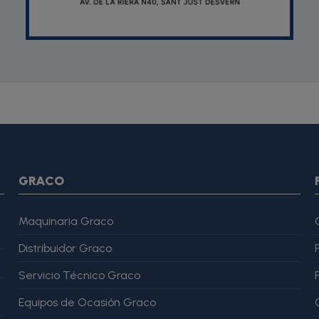
SON *} {assign var="imagesJson" value=""} {foreach from=$pr
var="imagesJson" value=$imagesJson|cat:$image.url}{assign v
magesJson" value=$imagesJson|cat:$image.url}{assign var="ima
me": "Alfonso Martínez" }, "reviewRating": { "@type": "Rating", "
GRACO
Maquinaria Graco
Distribuidor Graco
Servicio Técnico Graco
Equipos de Ocasión Graco