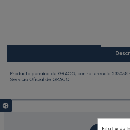
Descr
Producto genuino de GRACO, con referencia 233058 y
Servicio Oficial de GRACO.
group_work
Esta tienda t