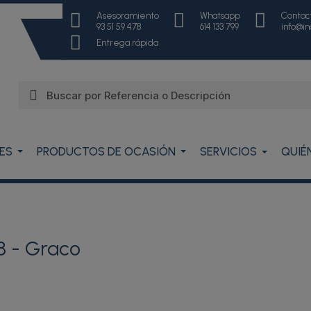
Asesoramiento
Whatsapp
Contac
93 51 59 478
614 133 799
info@i
Entrega rápida
ES
PRODUCTOS DE OCASIÓN
SERVICIOS
QUIÉ
 - Graco