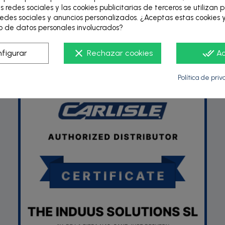
s redes sociales y las cookies publicitarias de terceros se utilizan 
edes sociales y anuncios personalizados. ¿Aceptas estas cookies y
 de datos personales involucrados?
P
clear
done_all
figurar
Rechazar cookies
A
Política de pri