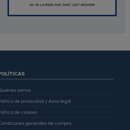
oduct.images item=image} {if $smarty.foreach.image.first}
ar="imagesJson" value=$imagesJson|cat:'"'} {else} {assign
gesJson" value=$imagesJson|cat:'"'} {/if} {/foreach}
ratingValue": 4, "bestRating": 5 }, "reviewBody": "Este producto
POLÍTICAS
Quiénes somos
Política de privacidad y Aviso legal
Política de cookies
Condiciones generales de compra