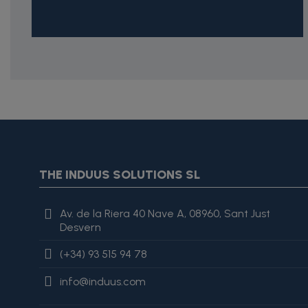
{* Construimos la lista de imágenes como un string válido J
{assign var="imagesJson" value=$imagesJson|cat:'"'}{assign 
var="imagesJson" value=$imagesJson|cat:', "'}{assign var="i
"review": { "@type": "Review", "author": { "@type": "Person", "na
THE INDUUS SOLUTIONS SL
es excelente, lo recomiendo totalmente." }
Av. de la Riera 40 Nave A, 08960, Sant Just
Desvern
(+34) 93 515 94 78
info@induus.com