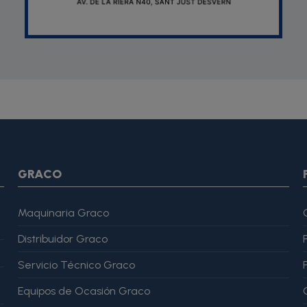
SON *} {assign var="imagesJson" value=""} {foreach from=$pr
var="imagesJson" value=$imagesJson|cat:$image.url}{assign v
magesJson" value=$imagesJson|cat:$image.url}{assign var="ima
me": "Alfonso Martínez" }, "reviewRating": { "@type": "Rating", "
GRACO
Maquinaria Graco
Distribuidor Graco
Servicio Técnico Graco
Equipos de Ocasión Graco