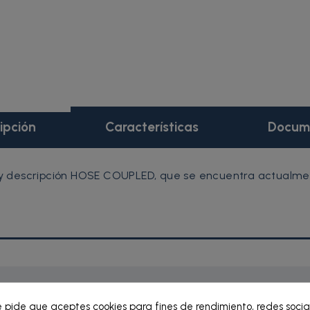
ipción
Características
Docum
 descripción HOSE COUPLED, que se encuentra actualmente
e pide que aceptes cookies para fines de rendimiento, redes socia