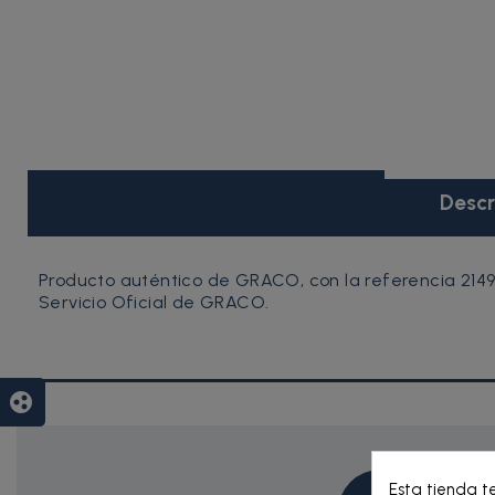
Descr
Producto auténtico de GRACO, con la referencia 2149
Servicio Oficial de GRACO.
group_work
Esta tienda t