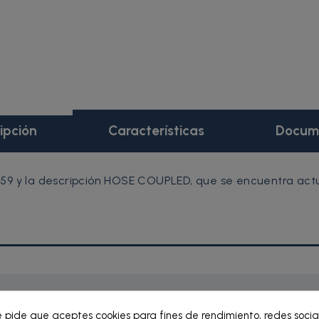
ipción
Características
Docum
59 y la descripción HOSE COUPLED, que se encuentra actua
e pide que aceptes cookies para fines de rendimiento, redes socia