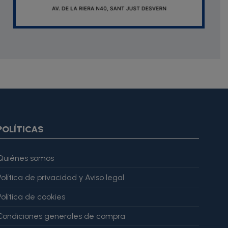
oduct.images item=image} {if $smarty.foreach.image.first}
ar="imagesJson" value=$imagesJson|cat:'"'} {else} {assign
gesJson" value=$imagesJson|cat:'"'} {/if} {/foreach}
ratingValue": 4, "bestRating": 5 }, "reviewBody": "Este producto
POLÍTICAS
Quiénes somos
Política de privacidad y Aviso legal
Política de cookies
Condiciones generales de compra