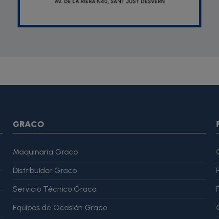
SON *} {assign var="imagesJson" value=""} {foreach from=$pr
var="imagesJson" value=$imagesJson|cat:$image.url}{assign v
magesJson" value=$imagesJson|cat:$image.url}{assign var="ima
me": "Alfonso Martínez" }, "reviewRating": { "@type": "Rating", "
GRACO
Maquinaria Graco
Distribuidor Graco
Servicio Técnico Graco
Equipos de Ocasión Graco