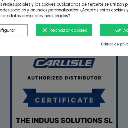
s redes sociales y las cookies publicitarias de terceros se utilizan 
edes sociales y anuncios personalizados. ¿Aceptas estas cookies y
 de datos personales involucrados?
P
clear
done_all
figurar
Rechazar cookies
A
Política de pri