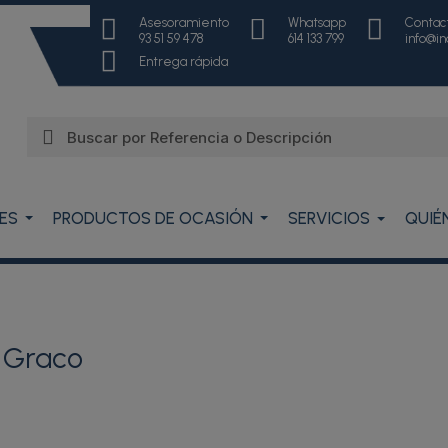
Asesoramiento
Whatsapp
Contac
93 51 59 478
614 133 799
info@i
Entrega rápida
ES
PRODUCTOS DE OCASIÓN
SERVICIOS
QUIÉ
 Graco