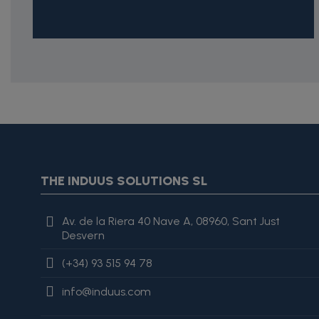
{* Construimos la lista de imágenes como un string válido J
{assign var="imagesJson" value=$imagesJson|cat:'"'}{assign 
var="imagesJson" value=$imagesJson|cat:', "'}{assign var="i
"review": { "@type": "Review", "author": { "@type": "Person", "na
THE INDUUS SOLUTIONS SL
es excelente, lo recomiendo totalmente." }
Av. de la Riera 40 Nave A, 08960, Sant Just
Desvern
(+34) 93 515 94 78
info@induus.com