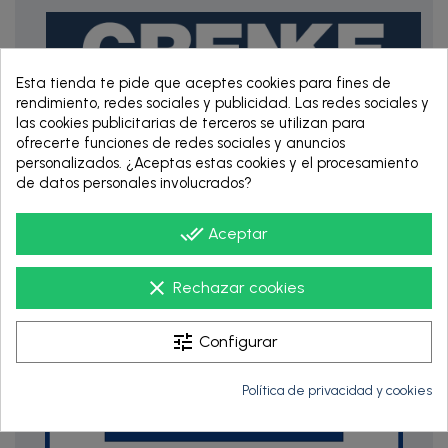
Esta tienda te pide que aceptes cookies para fines de
rendimiento, redes sociales y publicidad. Las redes sociales y
las cookies publicitarias de terceros se utilizan para
ofrecerte funciones de redes sociales y anuncios
RENTING DE 12
personalizados. ¿Aceptas estas cookies y el procesamiento
HASTA 60 MESES
de datos personales involucrados?
done_all
Aceptar
clear
Rechazar cookies
tune
Configurar
Política de privacidad y cookies