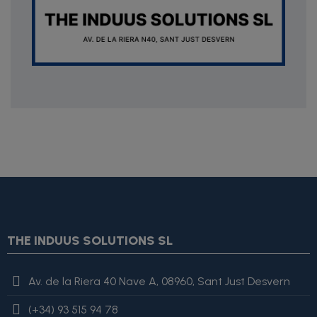
{* Construimos la lista de imágenes como un string válido
JSON *} {assign var="imagesJson" value=""} {foreach
from=$product.images item=image} {if
$smarty.foreach.image.first} {assign var="imagesJson"
THE INDUUS SOLUTIONS SL
value=$imagesJson|cat:'"'}{assign var="imagesJson"
value=$imagesJson|cat:$image.url}{assign var="imagesJson"
value=$imagesJson|cat:'"'} {else} {assign var="imagesJson"
Av. de la Riera 40 Nave A, 08960, Sant Just Desvern
value=$imagesJson|cat:', "'}{assign var="imagesJson"
value=$imagesJson|cat:$image.url}{assign var="imagesJson"
(+34) 93 515 94 78
value=$imagesJson|cat:'"'} {/if} {/foreach}
"review": { "@type":