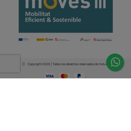
Copyright 2026 | Todos los derechos reservados de Induus.
Haz Click Ahora y Consúltenos por WhatsApp |
Asesoramiento Técnico y Comercial | Si lo prefieres
llámanos
+34 93 515 94 78