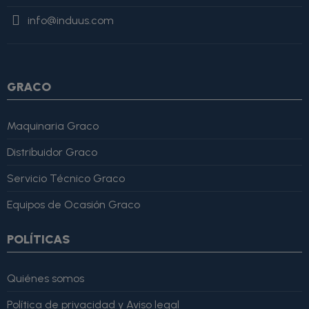
"Review", "author": { "@type": "Person", "name": "Alfonso
info@induus.com
Martínez" }, "reviewRating": { "@type": "Rating", "ratingValue":
4, "bestRating": 5 }, "reviewBody": "Este producto es excelente,
lo recomiendo totalmente." }
GRACO
Maquinaria Graco
Distribuidor Graco
Servicio Técnico Graco
Equipos de Ocasión Graco
POLÍTICAS
Quiénes somos
Política de privacidad y Aviso legal