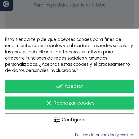
group_work
Para los pedidos superiores a 150€
Esta tienda te pide que aceptes cookies para fines de
rendimiento, redes sociales y publicidad. Las redes sociales y
las cookies publicitarias de terceros se utilizan para
ofrecerte funciones de redes sociales y anuncios
personalizados. ¿Aceptas estas cookies y el procesamiento
de datos personales involucrados?
RENTING DE 12
HASTA 60 MESES
done_all
Aceptar
clear
Rechazar cookies
tune
Configurar
Política de privacidad y cookies