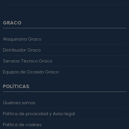
4, "bestRating": 5 }, "reviewBody": "Este producto es excelente,
lo recomiendo totalmente." }
GRACO
Maquinaria Graco
Distribuidor Graco
Servicio Técnico Graco
Equipos de Ocasión Graco
POLÍTICAS
Quiénes somos
Política de privacidad y Aviso legal
Política de cookies