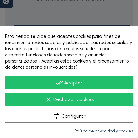
group_work
Esta tienda te pide que aceptes cookies para fines de
rendimiento, redes sociales y publicidad. Las redes sociales y
las cookies publicitarias de terceros se utilizan para
ofrecerte funciones de redes sociales y anuncios
personalizados. ¿Aceptas estas cookies y el procesamiento
de datos personales involucrados?
RENTING DE 12
HASTA 60 MESES
done_all
Aceptar
clear
Rechazar cookies
tune
Configurar
Política de privacidad y cookies