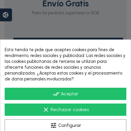
Envío Gratis
Para los pedidos superiores a 150€
group_work
Esta tienda te pide que aceptes cookies para fines de
rendimiento, redes sociales y publicidad. Las redes sociales y
las cookies publicitarias de terceros se utilizan para
ofrecerte funciones de redes sociales y anuncios
personalizados. ¿Aceptas estas cookies y el procesamiento
RENTING DE 12
de datos personales involucrados?
HASTA 60 MESES
done_all
Aceptar
clear
Rechazar cookies
tune
Configurar