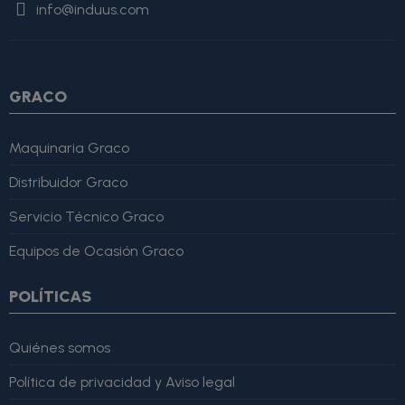
info@induus.com
Martínez" }, "reviewRating": { "@type": "Rating", "ratingValue":
4, "bestRating": 5 }, "reviewBody": "Este producto es excelente,
lo recomiendo totalmente." }
GRACO
Maquinaria Graco
Distribuidor Graco
Servicio Técnico Graco
Equipos de Ocasión Graco
POLÍTICAS
Quiénes somos
Política de privacidad y Aviso legal