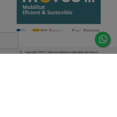
Copyright 2026 | Todos los derechos reservados de Induus.
Haz Click Ahora y Consúltenos por WhatsApp |
Asesoramiento Técnico y Comercial | Si lo prefieres
llámanos
+34 93 515 94 78