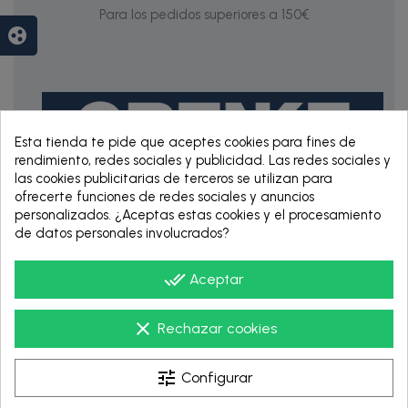
Para los pedidos superiores a 150€
group_work
Esta tienda te pide que aceptes cookies para fines de
rendimiento, redes sociales y publicidad. Las redes sociales y
las cookies publicitarias de terceros se utilizan para
ofrecerte funciones de redes sociales y anuncios
personalizados. ¿Aceptas estas cookies y el procesamiento
RENTING DE 12
de datos personales involucrados?
HASTA 60 MESES
done_all
Aceptar
clear
Rechazar cookies
tune
Configurar