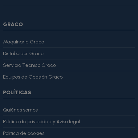
4, "bestRating": 5 }, "reviewBody": "Este producto es excelente,
lo recomiendo totalmente." }
GRACO
Maquinaria Graco
Distribuidor Graco
Servicio Técnico Graco
Equipos de Ocasión Graco
POLÍTICAS
Quiénes somos
Política de privacidad y Aviso legal
Política de cookies