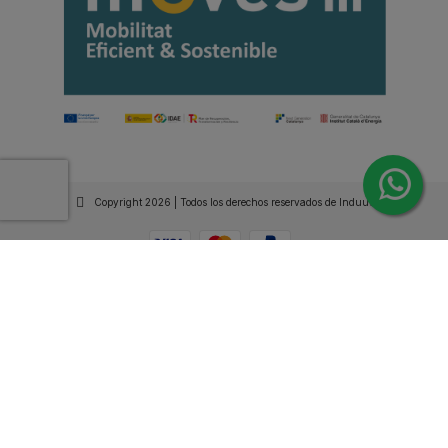
Copyright 2026 | Todos los derechos reservados de Induus.
Haz Click Ahora y Consúltenos por WhatsApp |
Asesoramiento Técnico y Comercial | Si lo prefieres
llámanos
+34 93 515 94 78