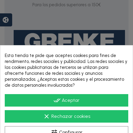
Para los pedidos superiores a 150€
group_work
Esta tienda te pide que aceptes cookies para fines de
rendimiento, redes sociales y publicidad. Las redes sociales y
las cookies publicitarias de terceros se utilizan para
RENTING DE 12
ofrecerte funciones de redes sociales y anuncios
HASTA 60 MESES
personalizados. ¿Aceptas estas cookies y el procesamiento
de datos personales involucrados?
done_all
Aceptar
clear
Rechazar cookies
tune
Configurar