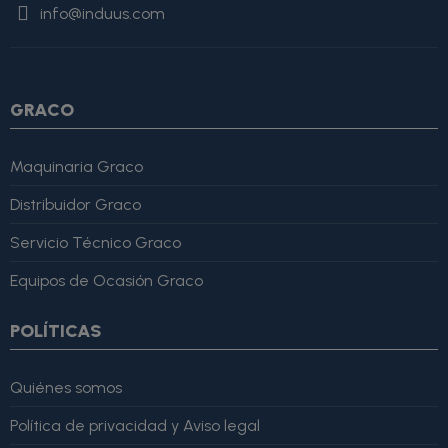
info@induus.com
Martínez" }, "reviewRating": { "@type": "Rating", "ratingValue":
4, "bestRating": 5 }, "reviewBody": "Este producto es excelente,
lo recomiendo totalmente." }
GRACO
Maquinaria Graco
Distribuidor Graco
Servicio Técnico Graco
Equipos de Ocasión Graco
POLÍTICAS
Quiénes somos
Política de privacidad y Aviso legal