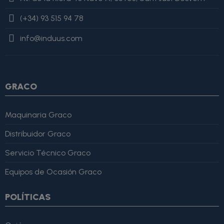
value=$imagesJson|cat:$image.url}{assign var="imagesJson"
(+34) 93 515 94 78
value=$imagesJson|cat:'"'} {/if} {/foreach}
"review": { "@type":
"Review", "author": { "@type": "Person", "name": "Alfonso
info@induus.com
Martínez" }, "reviewRating": { "@type": "Rating", "ratingValue":
4, "bestRating": 5 }, "reviewBody": "Este producto es excelente,
lo recomiendo totalmente." }
GRACO
Maquinaria Graco
Distribuidor Graco
Servicio Técnico Graco
Equipos de Ocasión Graco
POLÍTICAS