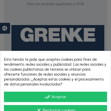
Para los pedidos superiores a 150€
group_work
Esta tienda te pide que aceptes cookies para fines de
RENTING DE 12
rendimiento, redes sociales y publicidad. Las redes sociales y
HASTA 60 MESES
las cookies publicitarias de terceros se utilizan para
ofrecerte funciones de redes sociales y anuncios
personalizados. ¿Aceptas estas cookies y el procesamiento
de datos personales involucrados?
done_all
Aceptar
clear
Rechazar cookies