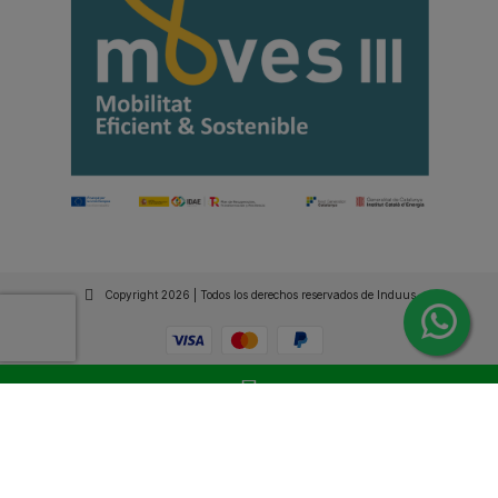
Copyright 2026 | Todos los derechos reservados de Induus.
Haz Click Ahora y Consúltenos por WhatsApp |
Asesoramiento Técnico y Comercial | Si lo prefieres
llámanos
+34 93 515 94 78