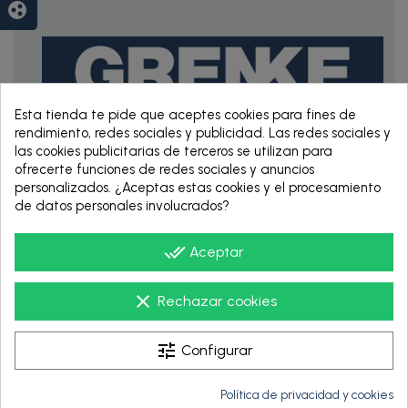
group_work
Esta tienda te pide que aceptes cookies para fines de
rendimiento, redes sociales y publicidad. Las redes sociales y
las cookies publicitarias de terceros se utilizan para
RENTING DE 12
ofrecerte funciones de redes sociales y anuncios
HASTA 60 MESES
personalizados. ¿Aceptas estas cookies y el procesamiento
de datos personales involucrados?
done_all
Aceptar
clear
Rechazar cookies
tune
Configurar
Política de privacidad y cookies