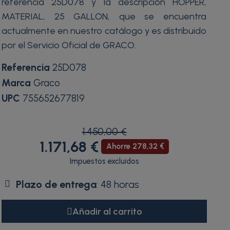
referencia 25D078 y la descripción HOPPER,
MATERIAL, 25 GALLON, que se encuentra
actualmente en nuestro catálogo y es distribuido
por el Servicio Oficial de GRACO.
Referencia
25D078
Marca
Graco
UPC
755652677819
1.450,00 €
1.171,68 €
Ahorre 278,32 €
Impuestos excluidos
Plazo de entrega
: 48 horas
Añadir al carrito