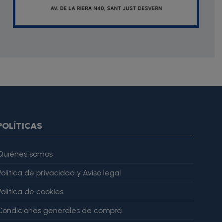
oduct.images item=image} {if $smarty.foreach.image.first}
ar="imagesJson" value=$imagesJson|cat:'"'} {else} {assign
gesJson" value=$imagesJson|cat:'"'} {/if} {/foreach}
ratingValue": 4, "bestRating": 5 }, "reviewBody": "Este producto
POLÍTICAS
Quiénes somos
Política de privacidad y Aviso legal
Política de cookies
Condiciones generales de compra