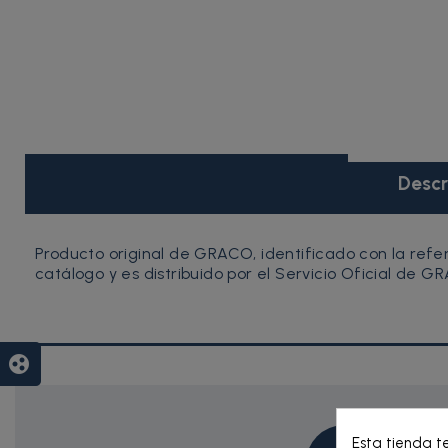
Descr
Producto original de GRACO, identificado con la re
catálogo y es distribuido por el Servicio Oficial de G
group_work
Esta tienda t