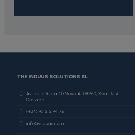
{* Construimos la lista de imágenes como un string válido J
{assign var="imagesJson" value=$imagesJson|cat:'"'}{assign 
var="imagesJson" value=$imagesJson|cat:', "'}{assign var="i
"review": { "@type": "Review", "author": { "@type": "Person", "na
THE INDUUS SOLUTIONS SL
es excelente, lo recomiendo totalmente." }
Av. de la Riera 40 Nave A, 08960, Sant Just
Desvern
(+34) 93 515 94 78
info@induus.com