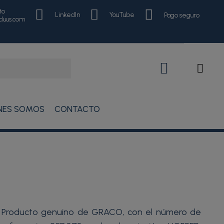
to
LinkedIn
YouTube
Pago seguro
nduus.com
NES SOMOS
CONTACTO
Producto genuino de GRACO, con el número de