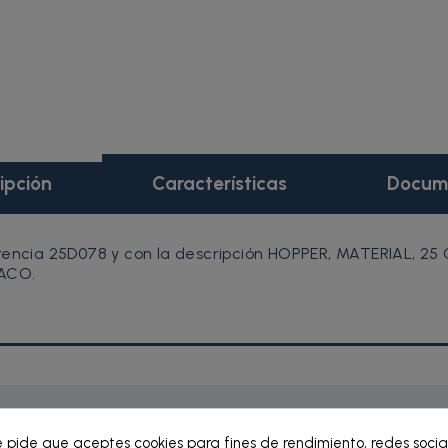
ipción
Características
Docum
ferencia 25D078 y con la descripción HOPPER, MATERIAL, 2
RACO.
e pide que aceptes cookies para fines de rendimiento, redes socia