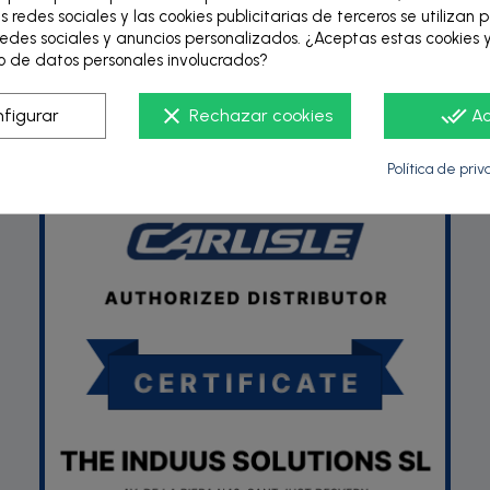
s redes sociales y las cookies publicitarias de terceros se utilizan 
edes sociales y anuncios personalizados. ¿Aceptas estas cookies y
 de datos personales involucrados?
P
clear
done_all
figurar
Rechazar cookies
A
Política de pri