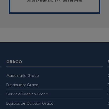
SON *} {assign var="imagesJson" value=""} {foreach from=$pr
var="imagesJson" value=$imagesJson|cat:$image.url}{assign v
magesJson" value=$imagesJson|cat:$image.url}{assign var="ima
me": "Alfonso Martínez" }, "reviewRating": { "@type": "Rating", "
GRACO
Maquinaria Graco
Distribuidor Graco
Servicio Técnico Graco
Equipos de Ocasión Graco