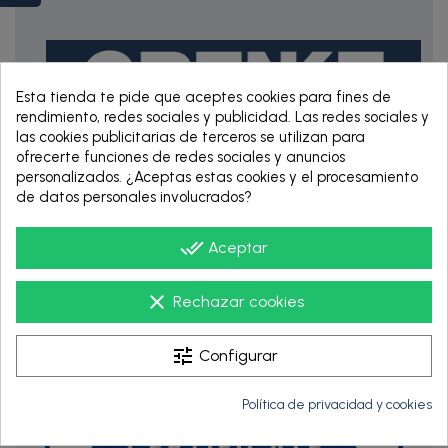
Esta tienda te pide que aceptes cookies para fines de
rendimiento, redes sociales y publicidad. Las redes sociales y
las cookies publicitarias de terceros se utilizan para
ofrecerte funciones de redes sociales y anuncios
personalizados. ¿Aceptas estas cookies y el procesamiento
RENTING DE 12
de datos personales involucrados?
HASTA 60 MESES
done_all
Aceptar
clear
Rechazar cookies
tune
Configurar
Política de privacidad y cookies