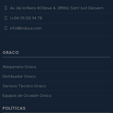
value=$imagesJson|cat:'"'} {else} {assign var="imagesJson"
Av. de la Riera 40 Nave A, 08960, Sant Just Desvern
value=$imagesJson|cat:', "'}{assign var="imagesJson"
value=$imagesJson|cat:$image.url}{assign var="imagesJson"
(+34) 93 515 94 78
value=$imagesJson|cat:'"'} {/if} {/foreach}
"review": { "@type":
"Review", "author": { "@type": "Person", "name": "Alfonso
info@induus.com
Martínez" }, "reviewRating": { "@type": "Rating", "ratingValue":
4, "bestRating": 5 }, "reviewBody": "Este producto es excelente,
lo recomiendo totalmente." }
GRACO
Maquinaria Graco
Distribuidor Graco
Servicio Técnico Graco
Equipos de Ocasión Graco
POLÍTICAS