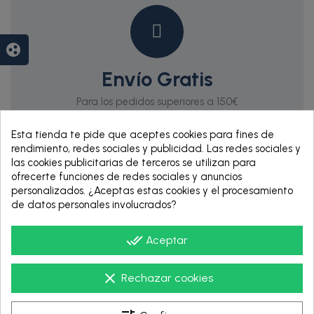
group_work
Envío Gratis
Para los pedidos superiores a 150€
Esta tienda te pide que aceptes cookies para fines de
rendimiento, redes sociales y publicidad. Las redes sociales y
las cookies publicitarias de terceros se utilizan para
ofrecerte funciones de redes sociales y anuncios
personalizados. ¿Aceptas estas cookies y el procesamiento
de datos personales involucrados?
done_all
Aceptar
RENTING DE 12
HASTA 60 MESES
clear
Rechazar cookies