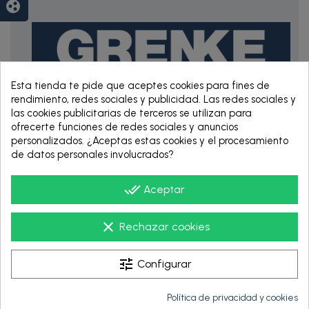
group_work
Esta tienda te pide que aceptes cookies para fines de
rendimiento, redes sociales y publicidad. Las redes sociales y
las cookies publicitarias de terceros se utilizan para
RENTING DE 12
ofrecerte funciones de redes sociales y anuncios
HASTA 60 MESES
personalizados. ¿Aceptas estas cookies y el procesamiento
de datos personales involucrados?
done_all
Aceptar
clear
Rechazar cookies
tune
Configurar
Política de privacidad y cookies