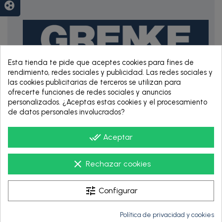
group_work
Esta tienda te pide que aceptes cookies para fines de
rendimiento, redes sociales y publicidad. Las redes sociales y
las cookies publicitarias de terceros se utilizan para
RENTING DE 12
ofrecerte funciones de redes sociales y anuncios
HASTA 60 MESES
personalizados. ¿Aceptas estas cookies y el procesamiento
de datos personales involucrados?
done_all
Aceptar
clear
Rechazar cookies
tune
Configurar
Política de privacidad y cookies