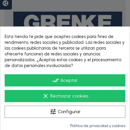
group_work
Esta tienda te pide que aceptes cookies para fines de
rendimiento, redes sociales y publicidad. Las redes sociales y
las cookies publicitarias de terceros se utilizan para
RENTING DE 12
ofrecerte funciones de redes sociales y anuncios
HASTA 60 MESES
personalizados. ¿Aceptas estas cookies y el procesamiento
de datos personales involucrados?
done_all
Aceptar
clear
Rechazar cookies
tune
Configurar
Política de privacidad y cookies