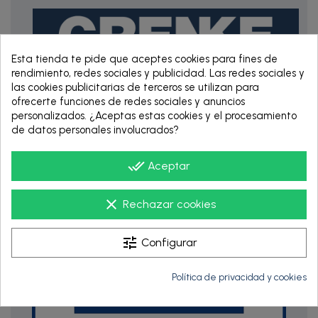
Esta tienda te pide que aceptes cookies para fines de
rendimiento, redes sociales y publicidad. Las redes sociales y
las cookies publicitarias de terceros se utilizan para
ofrecerte funciones de redes sociales y anuncios
RENTING DE 12
personalizados. ¿Aceptas estas cookies y el procesamiento
HASTA 60 MESES
de datos personales involucrados?
done_all
Aceptar
clear
Rechazar cookies
tune
Configurar
Política de privacidad y cookies