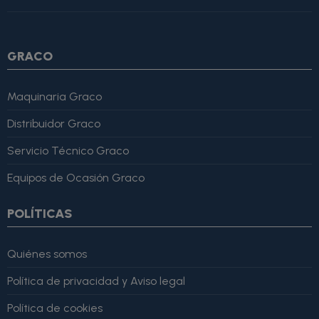
4, "bestRating": 5 }, "reviewBody": "Este producto es excelente,
lo recomiendo totalmente." }
GRACO
Maquinaria Graco
Distribuidor Graco
Servicio Técnico Graco
Equipos de Ocasión Graco
POLÍTICAS
Quiénes somos
Política de privacidad y Aviso legal
Política de cookies