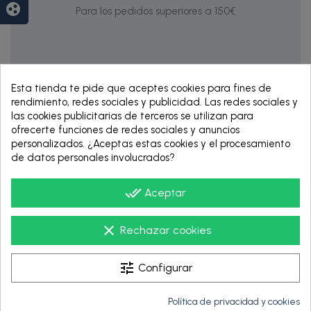
group_work
Para los pedidos superiores a 150€
Esta tienda te pide que aceptes cookies para fines de
rendimiento, redes sociales y publicidad. Las redes sociales y
las cookies publicitarias de terceros se utilizan para
ofrecerte funciones de redes sociales y anuncios
personalizados. ¿Aceptas estas cookies y el procesamiento
de datos personales involucrados?
RENTING DE 12
HASTA 60 MESES
done_all
Aceptar
clear
Rechazar cookies
tune
Configurar
Política de privacidad y cookies