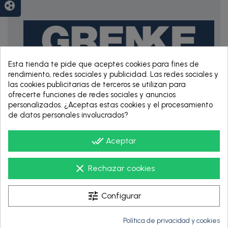
group_work
Esta tienda te pide que aceptes cookies para fines de
rendimiento, redes sociales y publicidad. Las redes sociales y
las cookies publicitarias de terceros se utilizan para
RENTING DE 12
ofrecerte funciones de redes sociales y anuncios
HASTA 60 MESES
personalizados. ¿Aceptas estas cookies y el procesamiento
de datos personales involucrados?
done_all
Aceptar
clear
Rechazar cookies
tune
Configurar
Política de privacidad y cookies