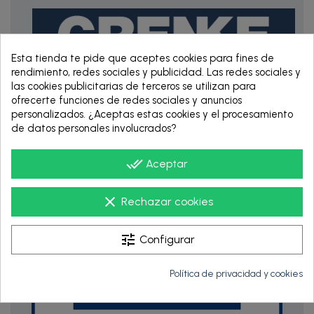
Esta tienda te pide que aceptes cookies para fines de
rendimiento, redes sociales y publicidad. Las redes sociales y
las cookies publicitarias de terceros se utilizan para
ofrecerte funciones de redes sociales y anuncios
RENTING DE 12
personalizados. ¿Aceptas estas cookies y el procesamiento
HASTA 60 MESES
de datos personales involucrados?
done_all
Aceptar
clear
Rechazar cookies
tune
Configurar
Política de privacidad y cookies