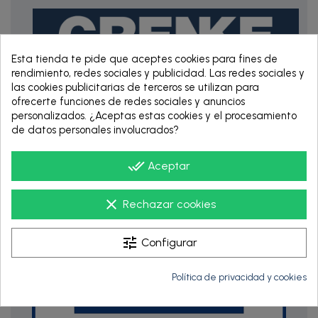
Esta tienda te pide que aceptes cookies para fines de
rendimiento, redes sociales y publicidad. Las redes sociales y
las cookies publicitarias de terceros se utilizan para
ofrecerte funciones de redes sociales y anuncios
RENTING DE 12
personalizados. ¿Aceptas estas cookies y el procesamiento
HASTA 60 MESES
de datos personales involucrados?
done_all
Aceptar
clear
Rechazar cookies
tune
Configurar
Política de privacidad y cookies