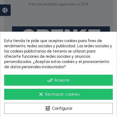
Para los pedidos superiores a 150€
group_work
Esta tienda te pide que aceptes cookies para fines de
rendimiento, redes sociales y publicidad. Las redes sociales y
las cookies publicitarias de terceros se utilizan para
ofrecerte funciones de redes sociales y anuncios
personalizados. ¿Aceptas estas cookies y el procesamiento
RENTING DE 12
de datos personales involucrados?
HASTA 60 MESES
done_all
Aceptar
clear
Rechazar cookies
tune
Configurar