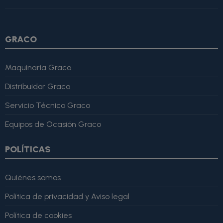
4, "bestRating": 5 }, "reviewBody": "Este producto es excelente,
lo recomiendo totalmente." }
GRACO
Maquinaria Graco
Distribuidor Graco
Servicio Técnico Graco
Equipos de Ocasión Graco
POLÍTICAS
Quiénes somos
Política de privacidad y Aviso legal
Política de cookies