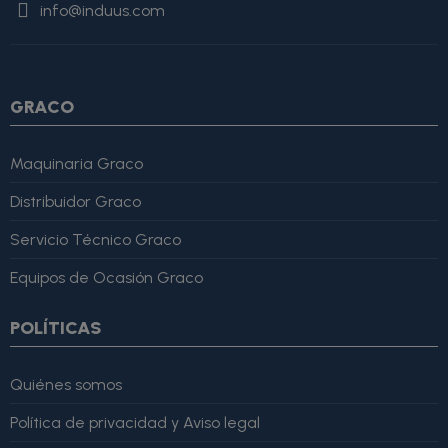
info@induus.com
Martínez" }, "reviewRating": { "@type": "Rating", "ratingValue":
4, "bestRating": 5 }, "reviewBody": "Este producto es excelente,
lo recomiendo totalmente." }
GRACO
Maquinaria Graco
Distribuidor Graco
Servicio Técnico Graco
Equipos de Ocasión Graco
POLÍTICAS
Quiénes somos
Política de privacidad y Aviso legal