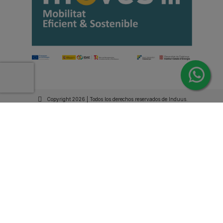
Copyright 2026 | Todos los derechos reservados de Induus.
Haz Click Ahora y Consúltenos por WhatsApp |
Asesoramiento Técnico y Comercial | Si lo prefieres
llámanos
+34 93 515 94 78