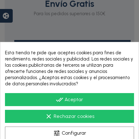
Envío Gratis
Para los pedidos superiores a 150€
group_work
Esta tienda te pide que aceptes cookies para fines de
rendimiento, redes sociales y publicidad. Las redes sociales y
las cookies publicitarias de terceros se utilizan para
ofrecerte funciones de redes sociales y anuncios
personalizados. ¿Aceptas estas cookies y el procesamiento
RENTING DE 12
de datos personales involucrados?
HASTA 60 MESES
done_all
Aceptar
clear
Rechazar cookies
tune
Configurar