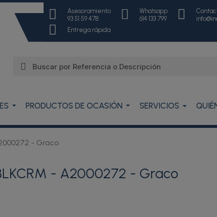
Asesoramiento
Whatsapp
Contac
93 51 59 478
614 133 799
info@i
Entrega rápida
ES
PRODUCTOS DE OCASIÓN
SERVICIOS
QUIÉ
2000272 - Graco
BLKCRM - A2000272 - Graco