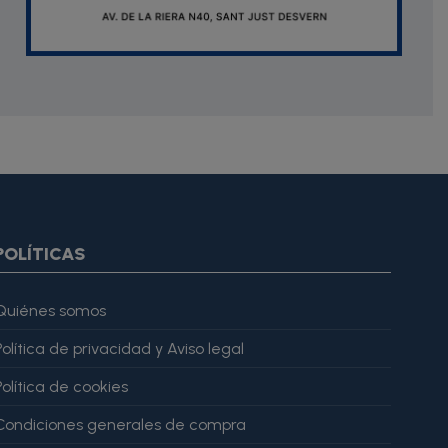
oduct.images item=image} {if $smarty.foreach.image.first}
ar="imagesJson" value=$imagesJson|cat:'"'} {else} {assign
gesJson" value=$imagesJson|cat:'"'} {/if} {/foreach}
ratingValue": 4, "bestRating": 5 }, "reviewBody": "Este producto
POLÍTICAS
Quiénes somos
Política de privacidad y Aviso legal
Política de cookies
Condiciones generales de compra