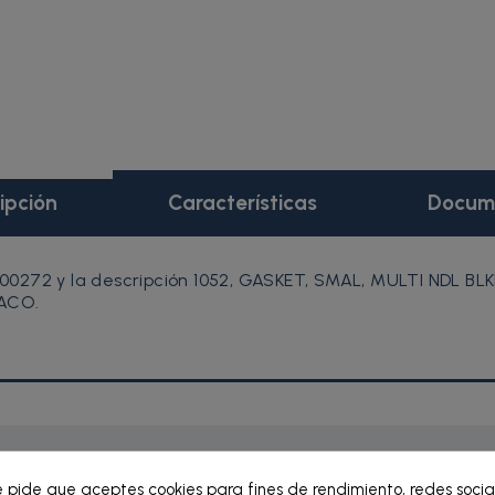
ipción
Características
Docum
00272 y la descripción 1052, GASKET, SMAL, MULTI NDL B
RACO.
e pide que aceptes cookies para fines de rendimiento, redes socia