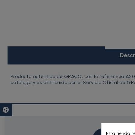
Descr
Producto auténtico de GRACO, con la referencia A20
catálogo y es distribuido por el Servicio Oficial de G
group_work
Esta tienda t