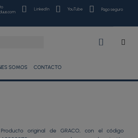
to
LinkedIn
YouTube
Pago seguro
nduus.com
NES SOMOS
CONTACTO
Producto original de GRACO, con el código