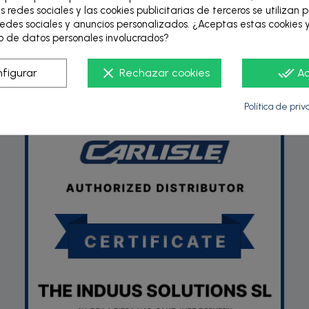
s redes sociales y las cookies publicitarias de terceros se utilizan 
edes sociales y anuncios personalizados. ¿Aceptas estas cookies y
 de datos personales involucrados?
P
clear
done_all
figurar
Rechazar cookies
A
Política de pri