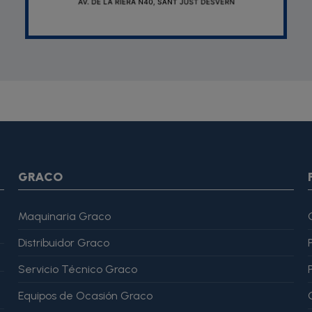
SON *} {assign var="imagesJson" value=""} {foreach from=$pr
var="imagesJson" value=$imagesJson|cat:$image.url}{assign v
magesJson" value=$imagesJson|cat:$image.url}{assign var="ima
me": "Alfonso Martínez" }, "reviewRating": { "@type": "Rating", "
GRACO
Maquinaria Graco
Distribuidor Graco
Servicio Técnico Graco
Equipos de Ocasión Graco