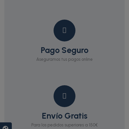
Pago Seguro
Aseguramos tus pagos online
Envío Gratis
Para los pedidos superiores a 150€
group_work