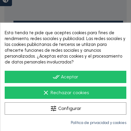
Esta tienda te pide que aceptes cookies para fines de
rendimiento, redes sociales y publicidad. Las redes sociales y
las cookies publicitarias de terceros se utilizan para
ofrecerte funciones de redes sociales y anuncios
personalizados. ¿Aceptas estas cookies y el procesamiento
RENTING DE 12
de datos personales involucrados?
HASTA 60 MESES
done_all
Aceptar
clear
Rechazar cookies
tune
Configurar
Política de privacidad y cookies