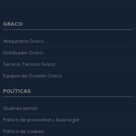
4, "bestRating": 5 }, "reviewBody": "Este producto es excelente,
lo recomiendo totalmente." }
GRACO
Maquinaria Graco
Distribuidor Graco
Servicio Técnico Graco
Equipos de Ocasión Graco
POLÍTICAS
Quiénes somos
Política de privacidad y Aviso legal
Política de cookies