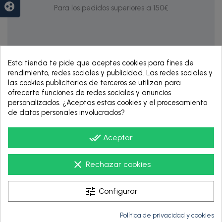
group_work
Para los pedidos superiores a 150€
Esta tienda te pide que aceptes cookies para fines de
rendimiento, redes sociales y publicidad. Las redes sociales y
las cookies publicitarias de terceros se utilizan para
ofrecerte funciones de redes sociales y anuncios
personalizados. ¿Aceptas estas cookies y el procesamiento
de datos personales involucrados?
RENTING DE 12
HASTA 60 MESES
done_all
Aceptar
clear
Rechazar cookies
tune
Configurar
Política de privacidad y cookies