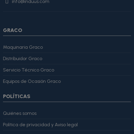
info@induus.com
Martínez" }, "reviewRating": { "@type": "Rating", "ratingValue":
4, "bestRating": 5 }, "reviewBody": "Este producto es excelente,
lo recomiendo totalmente." }
GRACO
Maquinaria Graco
Distribuidor Graco
Servicio Técnico Graco
Equipos de Ocasión Graco
POLÍTICAS
Quiénes somos
Política de privacidad y Aviso legal