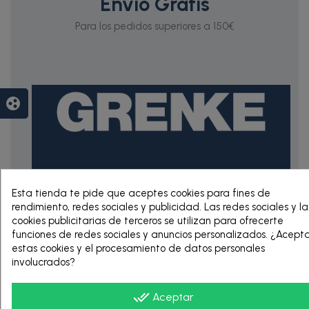
Envío Gratis
Para los pedidos superiores a 150€
group_work
RENTING DE 12
Esta tienda te pide que aceptes cookies para fines de
HASTA 60 MESES
rendimiento, redes sociales y publicidad. Las redes sociales y la
cookies publicitarias de terceros se utilizan para ofrecerte
funciones de redes sociales y anuncios personalizados. ¿Acept
estas cookies y el procesamiento de datos personales
involucrados?
done_all
Aceptar