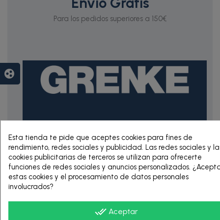
Envío Gratis
Para los pedidos superiores a 150€
group_work
RENTING DE 12
Esta tienda te pide que aceptes cookies para fines de
HASTA 60 MESES
rendimiento, redes sociales y publicidad. Las redes sociales y la
cookies publicitarias de terceros se utilizan para ofrecerte
funciones de redes sociales y anuncios personalizados. ¿Acept
estas cookies y el procesamiento de datos personales
involucrados?
done_all
Aceptar