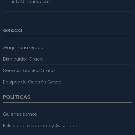
info@induus.com
Martínez" }, "reviewRating": { "@type": "Rating", "ratingValue":
4, "bestRating": 5 }, "reviewBody": "Este producto es excelente,
lo recomiendo totalmente." }
GRACO
Maquinaria Graco
Distribuidor Graco
Servicio Técnico Graco
Equipos de Ocasión Graco
POLÍTICAS
Quiénes somos
Política de privacidad y Aviso legal