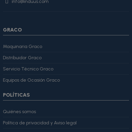
info@induus.com
Martínez" }, "reviewRating": { "@type": "Rating", "ratingValue":
4, "bestRating": 5 }, "reviewBody": "Este producto es excelente,
lo recomiendo totalmente." }
GRACO
Maquinaria Graco
Distribuidor Graco
Servicio Técnico Graco
Equipos de Ocasión Graco
POLÍTICAS
Quiénes somos
Política de privacidad y Aviso legal