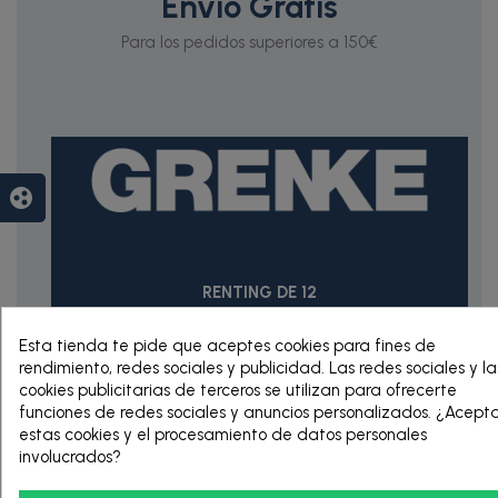
Envío Gratis
Para los pedidos superiores a 150€
group_work
RENTING DE 12
HASTA 60 MESES
Esta tienda te pide que aceptes cookies para fines de
rendimiento, redes sociales y publicidad. Las redes sociales y la
cookies publicitarias de terceros se utilizan para ofrecerte
funciones de redes sociales y anuncios personalizados. ¿Acept
estas cookies y el procesamiento de datos personales
involucrados?