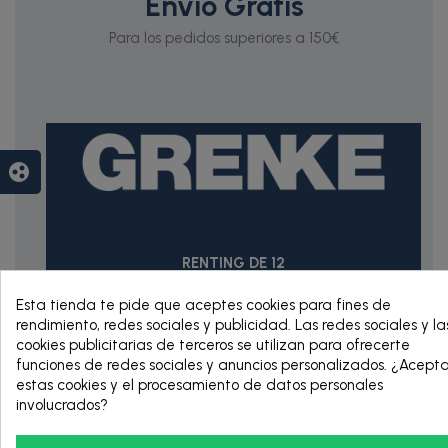
Envío Gratis
Para los pedidos superiores a 150€
group_work
RENTING DE 12
HASTA 60 MESES
Esta tienda te pide que aceptes cookies para fines de
rendimiento, redes sociales y publicidad. Las redes sociales y la
cookies publicitarias de terceros se utilizan para ofrecerte
funciones de redes sociales y anuncios personalizados. ¿Acept
estas cookies y el procesamiento de datos personales
involucrados?