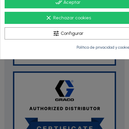
done_all
Aceptar
clear
Rechazar cookies
tune
Configurar
Política de privacidad y cooki