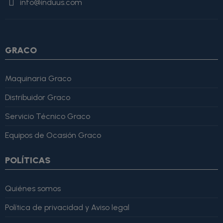
info@induus.com
Martínez" }, "reviewRating": { "@type": "Rating", "ratingValue":
4, "bestRating": 5 }, "reviewBody": "Este producto es excelente,
lo recomiendo totalmente." }
GRACO
Maquinaria Graco
Distribuidor Graco
Servicio Técnico Graco
Equipos de Ocasión Graco
POLÍTICAS
Quiénes somos
Política de privacidad y Aviso legal