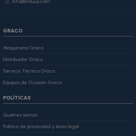
info@induus.com
Martínez" }, "reviewRating": { "@type": "Rating", "ratingValue":
4, "bestRating": 5 }, "reviewBody": "Este producto es excelente,
lo recomiendo totalmente." }
GRACO
Maquinaria Graco
Distribuidor Graco
Servicio Técnico Graco
Equipos de Ocasión Graco
POLÍTICAS
Quiénes somos
Política de privacidad y Aviso legal