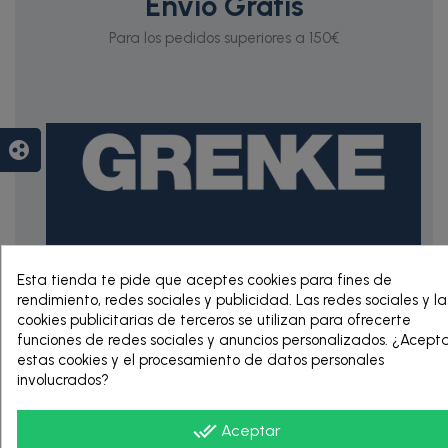
Envío Gratis
Para los pedidos superiores a 150€
group_work
RENTING DE 12
Esta tienda te pide que aceptes cookies para fines de
HASTA 60 MESES
rendimiento, redes sociales y publicidad. Las redes sociales y la
cookies publicitarias de terceros se utilizan para ofrecerte
funciones de redes sociales y anuncios personalizados. ¿Acept
estas cookies y el procesamiento de datos personales
involucrados?
done_all
Aceptar