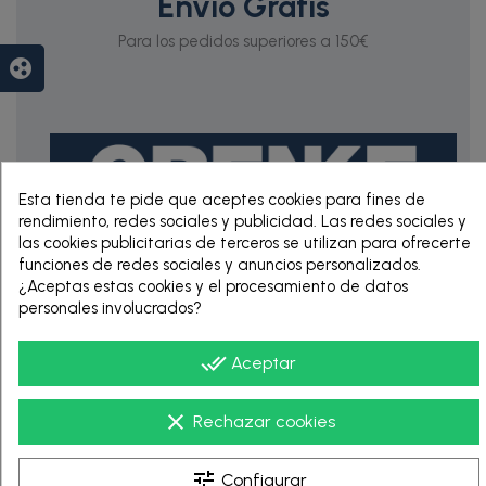
Envío Gratis
Para los pedidos superiores a 150€
group_work
Esta tienda te pide que aceptes cookies para fines de
rendimiento, redes sociales y publicidad. Las redes sociales y
las cookies publicitarias de terceros se utilizan para ofrecerte
funciones de redes sociales y anuncios personalizados.
RENTING DE 12
¿Aceptas estas cookies y el procesamiento de datos
HASTA 60 MESES
personales involucrados?
done_all
Aceptar
clear
Rechazar cookies
tune
Configurar