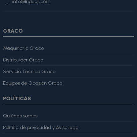
info@induus.com
Martínez" }, "reviewRating": { "@type": "Rating", "ratingValue":
4, "bestRating": 5 }, "reviewBody": "Este producto es excelente,
lo recomiendo totalmente." }
GRACO
Maquinaria Graco
Distribuidor Graco
Servicio Técnico Graco
Equipos de Ocasión Graco
POLÍTICAS
Quiénes somos
Política de privacidad y Aviso legal