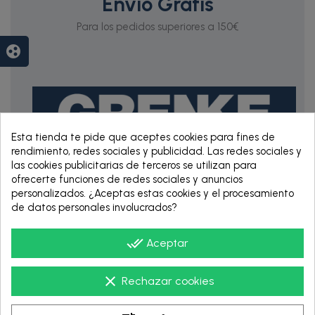
Envío Gratis
Para los pedidos superiores a 150€
group_work
Esta tienda te pide que aceptes cookies para fines de
rendimiento, redes sociales y publicidad. Las redes sociales y
las cookies publicitarias de terceros se utilizan para
ofrecerte funciones de redes sociales y anuncios
RENTING DE 12
personalizados. ¿Aceptas estas cookies y el procesamiento
HASTA 60 MESES
de datos personales involucrados?
done_all
Aceptar
clear
Rechazar cookies