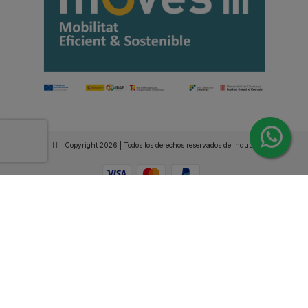
Copyright 2026 | Todos los derechos reservados de Induus.
Haz Click Ahora y Consúltenos por WhatsApp |
Asesoramiento Técnico y Comercial | Si lo prefieres
llámanos
+34 93 515 94 78