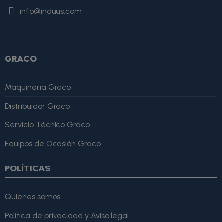
"Review", "author": { "@type": "Person", "name": "Alfonso
info@induus.com
Martínez" }, "reviewRating": { "@type": "Rating", "ratingValue":
4, "bestRating": 5 }, "reviewBody": "Este producto es excelente,
lo recomiendo totalmente." }
GRACO
Maquinaria Graco
Distribuidor Graco
Servicio Técnico Graco
Equipos de Ocasión Graco
POLÍTICAS
Quiénes somos
Política de privacidad y Aviso legal