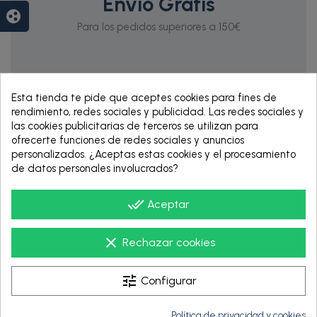
Envío Gratis
group_work
Para los pedidos superiores a 150€
Esta tienda te pide que aceptes cookies para fines de
rendimiento, redes sociales y publicidad. Las redes sociales y
las cookies publicitarias de terceros se utilizan para
ofrecerte funciones de redes sociales y anuncios
personalizados. ¿Aceptas estas cookies y el procesamiento
de datos personales involucrados?
RENTING DE 12
HASTA 60 MESES
done_all
Aceptar
clear
Rechazar cookies
tune
Configurar
Política de privacidad y cookies