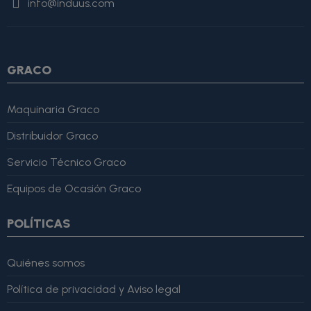
info@induus.com
Martínez" }, "reviewRating": { "@type": "Rating", "ratingValue":
4, "bestRating": 5 }, "reviewBody": "Este producto es excelente,
lo recomiendo totalmente." }
GRACO
Maquinaria Graco
Distribuidor Graco
Servicio Técnico Graco
Equipos de Ocasión Graco
POLÍTICAS
Quiénes somos
Política de privacidad y Aviso legal