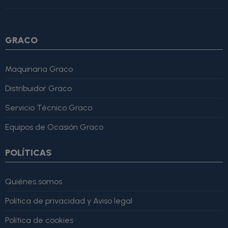
4, "bestRating": 5 }, "reviewBody": "Este producto es excelente,
lo recomiendo totalmente." }
GRACO
Maquinaria Graco
Distribuidor Graco
Servicio Técnico Graco
Equipos de Ocasión Graco
POLÍTICAS
Quiénes somos
Política de privacidad y Aviso legal
Política de cookies