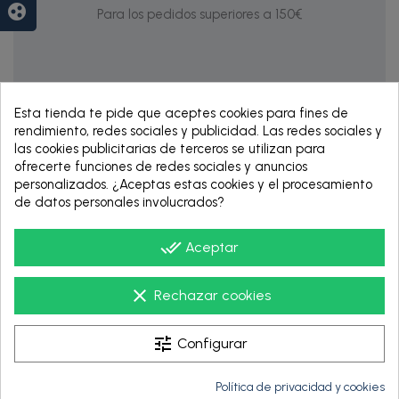
group_work
Para los pedidos superiores a 150€
Esta tienda te pide que aceptes cookies para fines de
rendimiento, redes sociales y publicidad. Las redes sociales y
las cookies publicitarias de terceros se utilizan para
ofrecerte funciones de redes sociales y anuncios
personalizados. ¿Aceptas estas cookies y el procesamiento
de datos personales involucrados?
RENTING DE 12
HASTA 60 MESES
done_all
Aceptar
clear
Rechazar cookies
tune
Configurar
Política de privacidad y cookies