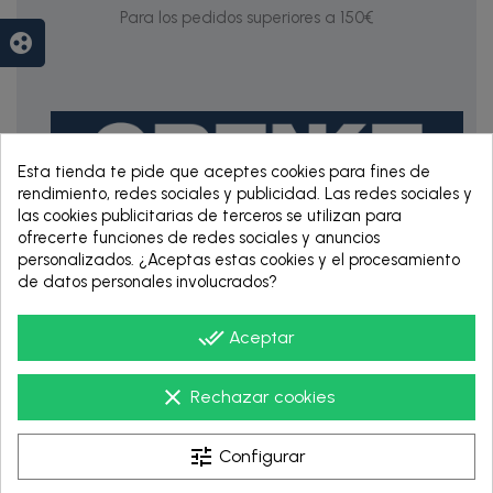
Para los pedidos superiores a 150€
group_work
Esta tienda te pide que aceptes cookies para fines de
rendimiento, redes sociales y publicidad. Las redes sociales y
las cookies publicitarias de terceros se utilizan para
ofrecerte funciones de redes sociales y anuncios
personalizados. ¿Aceptas estas cookies y el procesamiento
RENTING DE 12
de datos personales involucrados?
HASTA 60 MESES
done_all
Aceptar
clear
Rechazar cookies
tune
Configurar