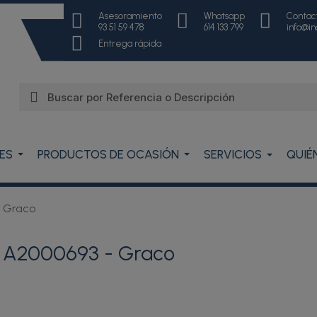
Asesoramiento
Whatsapp
Contac
93 51 59 478
614 133 799
info@i
Entrega rápida
ES
PRODUCTOS DE OCASIÓN
SERVICIOS
QUIÉ
- Graco
- A2000693 - Graco