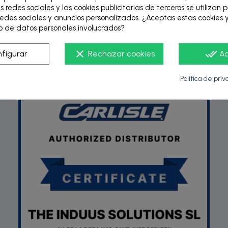
s redes sociales y las cookies publicitarias de terceros se utilizan 
edes sociales y anuncios personalizados. ¿Aceptas estas cookies y
 de datos personales involucrados?
P
clear
done_all
figurar
Rechazar cookies
A
Política de pri