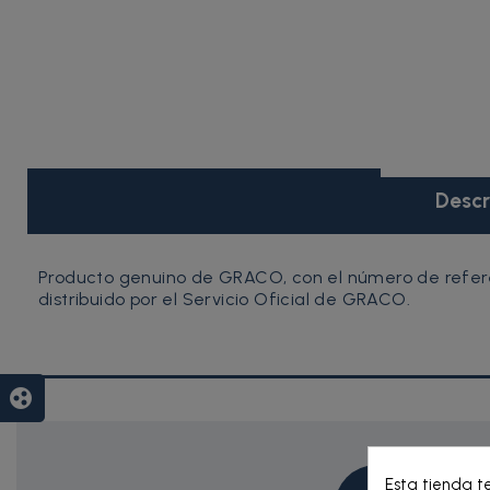
Descr
Producto genuino de GRACO, con el número de refere
distribuido por el Servicio Oficial de GRACO.
group_work
Esta tienda t