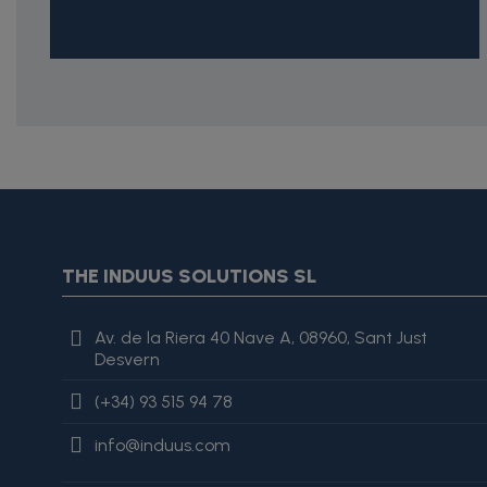
{* Construimos la lista de imágenes como un string válido J
{assign var="imagesJson" value=$imagesJson|cat:'"'}{assign 
var="imagesJson" value=$imagesJson|cat:', "'}{assign var="i
"review": { "@type": "Review", "author": { "@type": "Person", "na
THE INDUUS SOLUTIONS SL
es excelente, lo recomiendo totalmente." }
Av. de la Riera 40 Nave A, 08960, Sant Just
Desvern
(+34) 93 515 94 78
info@induus.com