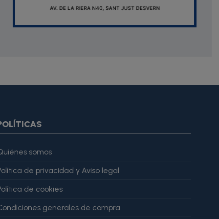
oduct.images item=image} {if $smarty.foreach.image.first}
ar="imagesJson" value=$imagesJson|cat:'"'} {else} {assign
gesJson" value=$imagesJson|cat:'"'} {/if} {/foreach}
ratingValue": 4, "bestRating": 5 }, "reviewBody": "Este producto
POLÍTICAS
Quiénes somos
Política de privacidad y Aviso legal
Política de cookies
Condiciones generales de compra