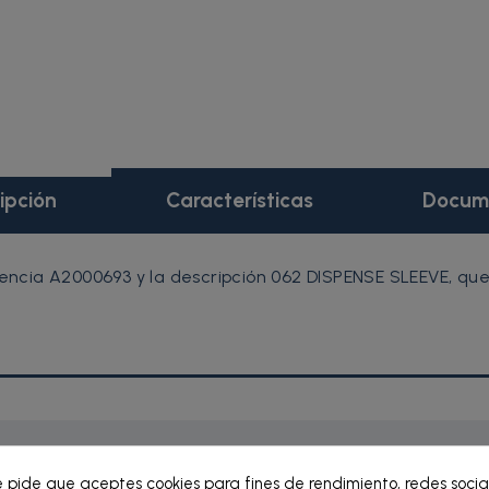
ipción
Características
Docum
ncia A2000693 y la descripción 062 DISPENSE SLEEVE, que
e pide que aceptes cookies para fines de rendimiento, redes socia