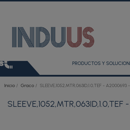
PRODUCTOS Y SOLUCION
Inicio
Graco
SLEEVE,1052,MTR,063ID,1.0,TEF - A2000693 
SLEEVE,1052,MTR,063ID,1.0,TEF 