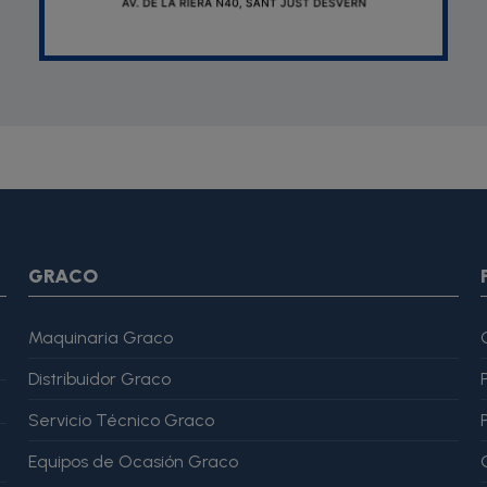
SON *} {assign var="imagesJson" value=""} {foreach from=$pr
var="imagesJson" value=$imagesJson|cat:$image.url}{assign v
magesJson" value=$imagesJson|cat:$image.url}{assign var="ima
me": "Alfonso Martínez" }, "reviewRating": { "@type": "Rating", "
GRACO
Maquinaria Graco
Distribuidor Graco
Servicio Técnico Graco
Equipos de Ocasión Graco