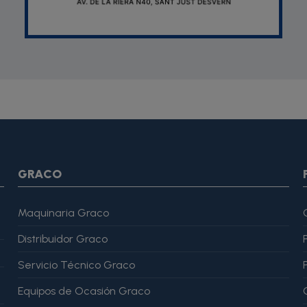
SON *} {assign var="imagesJson" value=""} {foreach from=$pr
var="imagesJson" value=$imagesJson|cat:$image.url}{assign v
magesJson" value=$imagesJson|cat:$image.url}{assign var="ima
me": "Alfonso Martínez" }, "reviewRating": { "@type": "Rating", "
GRACO
Maquinaria Graco
Distribuidor Graco
Servicio Técnico Graco
Equipos de Ocasión Graco