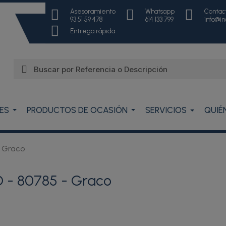
Asesoramiento
Whatsapp
Contac
93 51 59 478
614 133 799
info@i
Entrega rápida
ES
PRODUCTOS DE OCASIÓN
SERVICIOS
QUIÉ
- Graco
 - 80785 - Graco