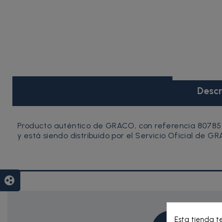
Descr
Producto auténtico de GRACO, con referencia 80785
y está siendo distribuido por el Servicio Oficial de G
group_work
Esta tienda t