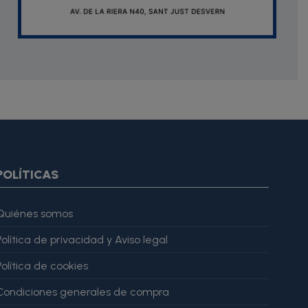
oduct.images item=image} {if $smarty.foreach.image.first}
ar="imagesJson" value=$imagesJson|cat:'"'} {else} {assign
gesJson" value=$imagesJson|cat:'"'} {/if} {/foreach}
ratingValue": 4, "bestRating": 5 }, "reviewBody": "Este producto
POLÍTICAS
Quiénes somos
Política de privacidad y Aviso legal
Política de cookies
Condiciones generales de compra