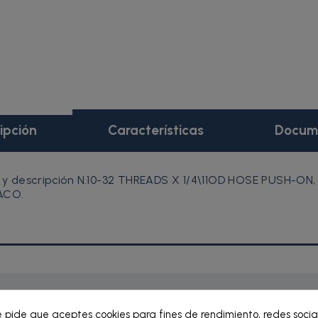
ipción
Características
Docum
 y descripción N.10-32 THREADS X 1/4\11OD HOSE PUSH-ON,
RACO.
e pide que aceptes cookies para fines de rendimiento, redes socia