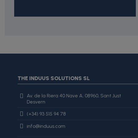
{* Construimos la lista de imágenes como un string válido J
{assign var="imagesJson" value=$imagesJson|cat:'"'}{assign 
var="imagesJson" value=$imagesJson|cat:', "'}{assign var="i
"review": { "@type": "Review", "author": { "@type": "Person", "na
THE INDUUS SOLUTIONS SL
es excelente, lo recomiendo totalmente." }
Av. de la Riera 40 Nave A, 08960, Sant Just
Desvern
(+34) 93 515 94 78
info@induus.com