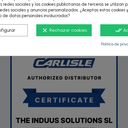
s redes sociales y las cookies publicitarias de terceros se utilizan 
edes sociales y anuncios personalizados. ¿Aceptas estas cookies y
 de datos personales involucrados?
P
clear
done_all
figurar
Rechazar cookies
A
Política de pri