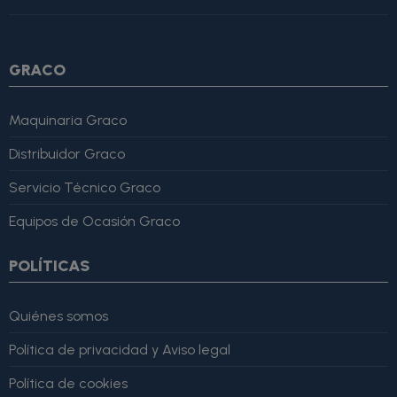
4, "bestRating": 5 }, "reviewBody": "Este producto es excelente,
lo recomiendo totalmente." }
GRACO
Maquinaria Graco
Distribuidor Graco
Servicio Técnico Graco
Equipos de Ocasión Graco
POLÍTICAS
Quiénes somos
Política de privacidad y Aviso legal
Política de cookies