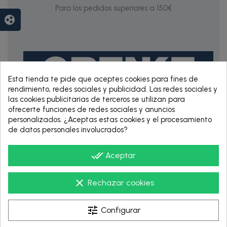
Para los pedidos superiores a 150€
group_work
Esta tienda te pide que aceptes cookies para fines de
rendimiento, redes sociales y publicidad. Las redes sociales y
las cookies publicitarias de terceros se utilizan para
ofrecerte funciones de redes sociales y anuncios
personalizados. ¿Aceptas estas cookies y el procesamiento
RENTING DE 12
de datos personales involucrados?
HASTA 60 MESES
done_all
Aceptar
clear
Rechazar cookies
tune
Configurar