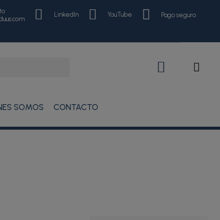
to
LinkedIn
YouTube
Pago seguro
nduus.com
NES SOMOS
CONTACTO