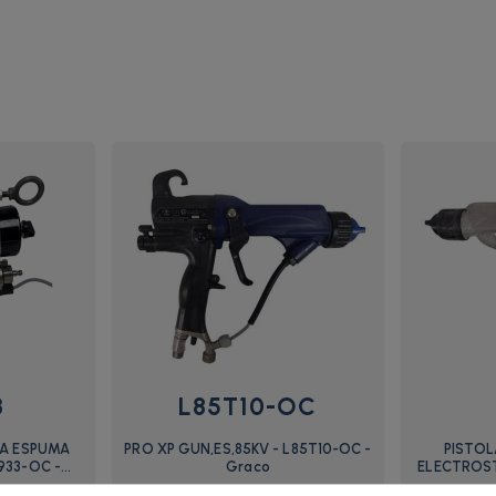
3
L85T10-OC
RA ESPUMA
PRO XP GUN,ES,85KV - L85T10-OC -
PISTOL
933-OC -
Graco
ELECTROST