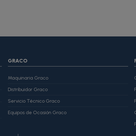
SON *} {assign var="imagesJson" value=""} {foreach from=$pr
var="imagesJson" value=$imagesJson|cat:$image.url}{assign v
magesJson" value=$imagesJson|cat:$image.url}{assign var="ima
me": "Alfonso Martínez" }, "reviewRating": { "@type": "Rating", "
GRACO
Maquinaria Graco
Distribuidor Graco
Servicio Técnico Graco
Equipos de Ocasión Graco