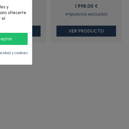
1.990,00 €
1.998,00 €
les y
para ofrecerte
 el
R PRODUCTO
VER PRODUCTO
ceptar
vacidad y cookies