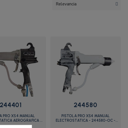
244401
244580
A PRO XS4 MANUAL
PISTOLA PRO XS4 MANUAL
ATICA AEROGRAFICA -
ELECTROSTATICA - 244580-OC -
244401-OC
Graco