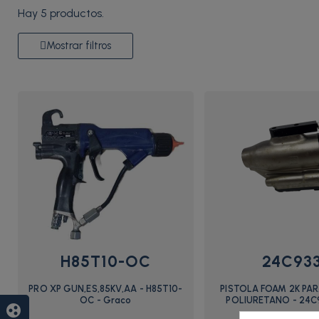
Hay 5 productos.
Mostrar filtros
H85T10-OC
24C93
PRO XP GUN,ES,85KV,AA - H85T10-
PISTOLA FOAM 2K PA
OC - Graco
POLIURETANO - 24C
group_work
Graco