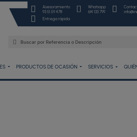
Asesoramiento
Whatsapp
Contac
93 51 59 478
614 133 799
info@i
Entrega rápida
ES
PRODUCTOS DE OCASIÓN
SERVICIOS
QUIÉ