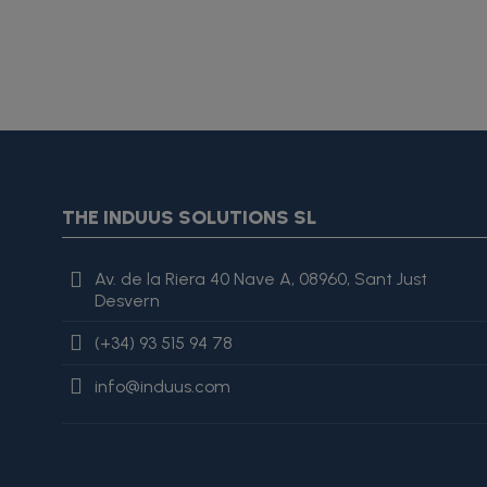
{* Construimos la lista de imágenes como un string válido J
{assign var="imagesJson" value=$imagesJson|cat:'"'}{assign 
var="imagesJson" value=$imagesJson|cat:', "'}{assign var="i
"review": { "@type": "Review", "author": { "@type": "Person", "na
THE INDUUS SOLUTIONS SL
es excelente, lo recomiendo totalmente." }
Av. de la Riera 40 Nave A, 08960, Sant Just
Desvern
(+34) 93 515 94 78
info@induus.com