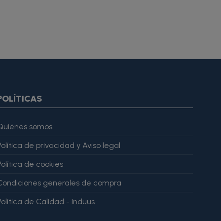
oduct.images item=image} {if $smarty.foreach.image.first}
ar="imagesJson" value=$imagesJson|cat:'"'} {else} {assign
gesJson" value=$imagesJson|cat:'"'} {/if} {/foreach}
ratingValue": 4, "bestRating": 5 }, "reviewBody": "Este producto
POLÍTICAS
Quiénes somos
Política de privacidad y Aviso legal
Política de cookies
Condiciones generales de compra
Política de Calidad - Induus