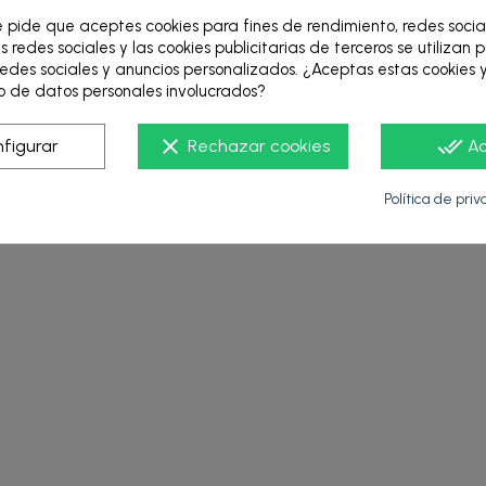
3.478,50 €
e pide que aceptes cookies para fines de rendimiento, redes socia
s redes sociales y las cookies publicitarias de terceros se utilizan 
edes sociales y anuncios personalizados. ¿Aceptas estas cookies y
 de datos personales involucrados?
CTO
VER PRODUCTO
VE
clear
done_all
figurar
Rechazar cookies
A
Política de pri