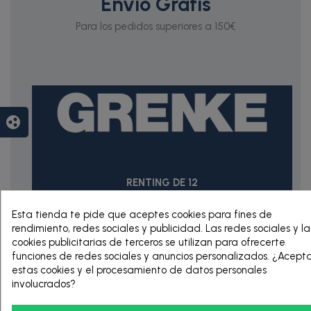
Envío Gratis
Para los pedidos superiores a 150€
group_work
RENTING DE 12
HASTA 60 MESES
Esta tienda te pide que aceptes cookies para fines de
rendimiento, redes sociales y publicidad. Las redes sociales y la
cookies publicitarias de terceros se utilizan para ofrecerte
funciones de redes sociales y anuncios personalizados. ¿Acept
estas cookies y el procesamiento de datos personales
involucrados?