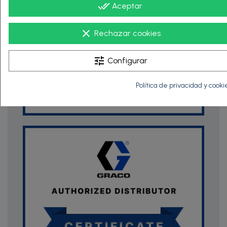
done_all
Aceptar
clear
Rechazar cookies
tune
Configurar
Política de privacidad y cooki