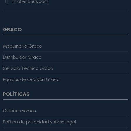
info@induus.com
Martínez" }, "reviewRating": { "@type": "Rating", "ratingValue":
4, "bestRating": 5 }, "reviewBody": "Este producto es excelente,
lo recomiendo totalmente." }
GRACO
Maquinaria Graco
Distribuidor Graco
Servicio Técnico Graco
Equipos de Ocasión Graco
POLÍTICAS
Quiénes somos
Política de privacidad y Aviso legal