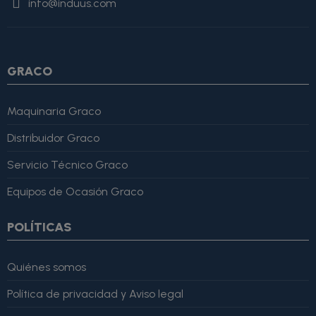
info@induus.com
Martínez" }, "reviewRating": { "@type": "Rating", "ratingValue":
4, "bestRating": 5 }, "reviewBody": "Este producto es excelente,
lo recomiendo totalmente." }
GRACO
Maquinaria Graco
Distribuidor Graco
Servicio Técnico Graco
Equipos de Ocasión Graco
POLÍTICAS
Quiénes somos
Política de privacidad y Aviso legal