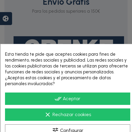
Envío Gratis
Para los pedidos superiores a 150€
group_work
Esta tienda te pide que aceptes cookies para fines de
rendimiento, redes sociales y publicidad. Las redes sociales y
las cookies publicitarias de terceros se utilizan para ofrecerte
funciones de redes sociales y anuncios personalizados.
RENTING DE 12
¿Aceptas estas cookies y el procesamiento de datos
HASTA 60 MESES
personales involucrados?
done_all
Aceptar
clear
Rechazar cookies
tune
Configurar