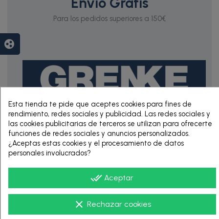
Envío Gratis
Para los pedidos superiores a 150€
group_work
Esta tienda te pide que aceptes cookies para fines de
rendimiento, redes sociales y publicidad. Las redes sociales y
las cookies publicitarias de terceros se utilizan para ofrecerte
RENTING DE 12
funciones de redes sociales y anuncios personalizados.
HASTA 60 MESES
¿Aceptas estas cookies y el procesamiento de datos
personales involucrados?
done_all
Aceptar
clear
Rechazar cookies