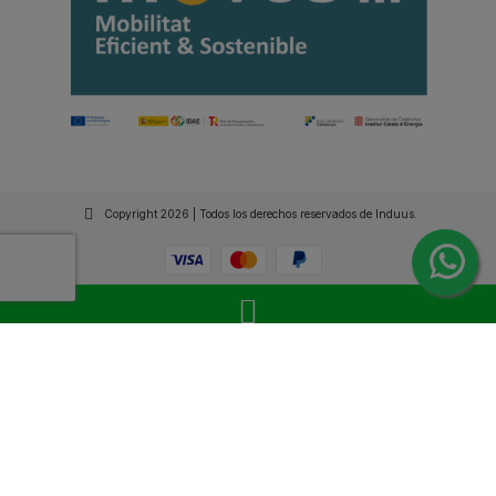
Copyright 2026 | Todos los derechos reservados de Induus.
Haz Click Ahora y Consúltenos por WhatsApp |
Asesoramiento Técnico y Comercial | Si lo prefieres
llámanos
+34 93 515 94 78