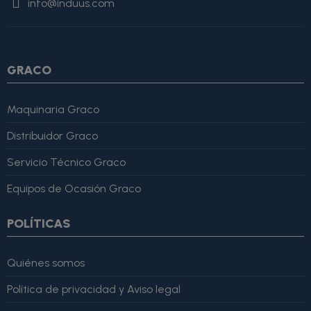
info@induus.com
Martínez" }, "reviewRating": { "@type": "Rating", "ratingValue":
4, "bestRating": 5 }, "reviewBody": "Este producto es excelente,
lo recomiendo totalmente." }
GRACO
Maquinaria Graco
Distribuidor Graco
Servicio Técnico Graco
Equipos de Ocasión Graco
POLÍTICAS
Quiénes somos
Política de privacidad y Aviso legal