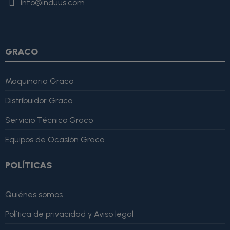
info@induus.com
Martínez" }, "reviewRating": { "@type": "Rating", "ratingValue":
4, "bestRating": 5 }, "reviewBody": "Este producto es excelente,
lo recomiendo totalmente." }
GRACO
Maquinaria Graco
Distribuidor Graco
Servicio Técnico Graco
Equipos de Ocasión Graco
POLÍTICAS
Quiénes somos
Política de privacidad y Aviso legal