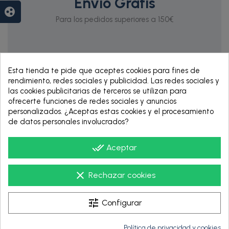
Envío Gratis
group_work
Para los pedidos superiores a 150€
Esta tienda te pide que aceptes cookies para fines de
rendimiento, redes sociales y publicidad. Las redes sociales y
las cookies publicitarias de terceros se utilizan para
ofrecerte funciones de redes sociales y anuncios
personalizados. ¿Aceptas estas cookies y el procesamiento
de datos personales involucrados?
RENTING DE 12
HASTA 60 MESES
done_all
Aceptar
clear
Rechazar cookies
tune
Configurar
Política de privacidad y cookies