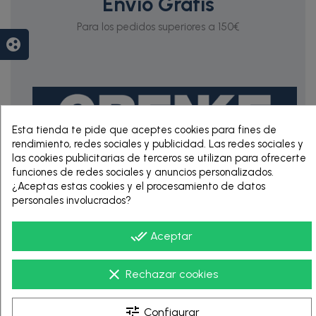
Envío Gratis
Para los pedidos superiores a 150€
group_work
Esta tienda te pide que aceptes cookies para fines de
rendimiento, redes sociales y publicidad. Las redes sociales y
las cookies publicitarias de terceros se utilizan para ofrecerte
funciones de redes sociales y anuncios personalizados.
RENTING DE 12
¿Aceptas estas cookies y el procesamiento de datos
HASTA 60 MESES
personales involucrados?
done_all
Aceptar
clear
Rechazar cookies
tune
Configurar