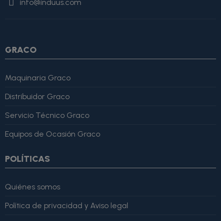
info@induus.com
Martínez" }, "reviewRating": { "@type": "Rating", "ratingValue":
4, "bestRating": 5 }, "reviewBody": "Este producto es excelente,
lo recomiendo totalmente." }
GRACO
Maquinaria Graco
Distribuidor Graco
Servicio Técnico Graco
Equipos de Ocasión Graco
POLÍTICAS
Quiénes somos
Política de privacidad y Aviso legal