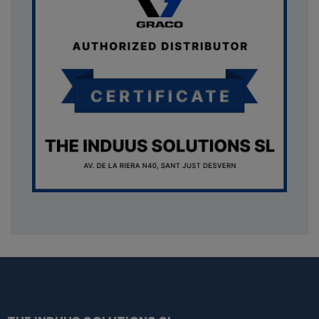
{* Construimos la lista de imágenes como un string válido
JSON *} {assign var="imagesJson" value=""} {foreach
from=$product.images item=image} {if
$smarty.foreach.image.first} {assign var="imagesJson"