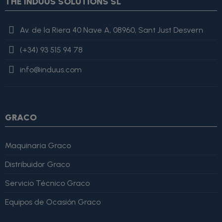
THE INDUUS SOLUTIONS SL
value=$imagesJson|cat:'"'}{assign var="imagesJson"
value=$imagesJson|cat:$image.url}{assign var="imagesJson"
value=$imagesJson|cat:'"'} {else} {assign var="imagesJson"
Av. de la Riera 40 Nave A, 08960, Sant Just Desvern
value=$imagesJson|cat:', "'}{assign var="imagesJson"
value=$imagesJson|cat:$image.url}{assign var="imagesJson"
(+34) 93 515 94 78
value=$imagesJson|cat:'"'} {/if} {/foreach}
"review": { "@type":
"Review", "author": { "@type": "Person", "name": "Alfonso
info@induus.com
Martínez" }, "reviewRating": { "@type": "Rating", "ratingValue":
4, "bestRating": 5 }, "reviewBody": "Este producto es excelente,
lo recomiendo totalmente." }
GRACO
Maquinaria Graco
Distribuidor Graco
Servicio Técnico Graco
Equipos de Ocasión Graco