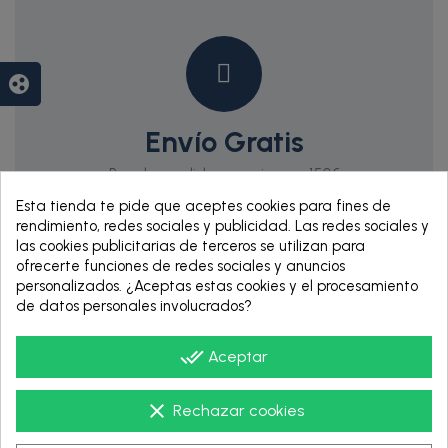
group_work
Envío Gratis
Para los pedidos superiores a 150€
Esta tienda te pide que aceptes cookies para fines de
rendimiento, redes sociales y publicidad. Las redes sociales y
las cookies publicitarias de terceros se utilizan para
ofrecerte funciones de redes sociales y anuncios
personalizados. ¿Aceptas estas cookies y el procesamiento
de datos personales involucrados?
done_all
Aceptar
RENTING DE 12
clear
Rechazar cookies
HASTA 60 MESES